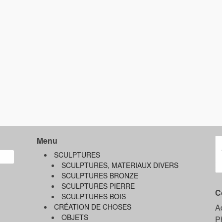
Menu
SCULPTURES
SCULPTURES, MATERIAUX DIVERS
SCULPTURES BRONZE
SCULPTURES PIERRE
C
SCULPTURES BOIS
CRÉATION DE CHOSES
A
OBJETS
P