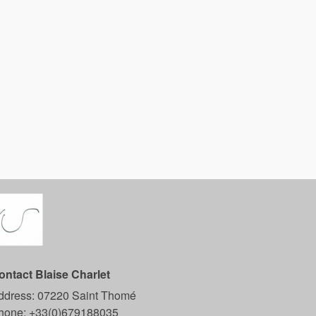
ontact Blaise Charlet
ddress:
07220 Saint Thomé
hone:
+33(0)679188035